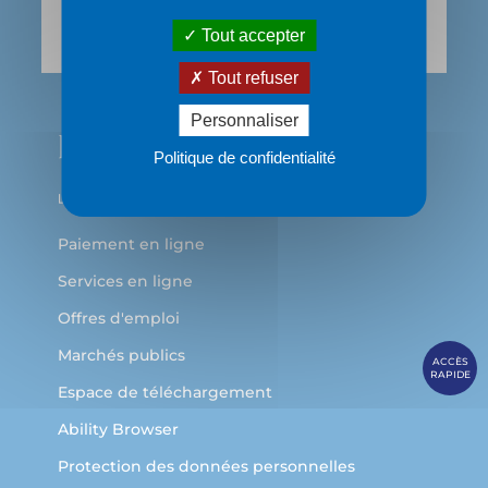
69483 LYON Cedex 03
Tout accepter
Tout refuser
Personnaliser
Politique de confidentialité
Paiement en ligne
Services en ligne
Offres d'emploi
Marchés publics
ACCÈS
RAPIDE
Espace de téléchargement
Ability Browser
Protection des données personnelles