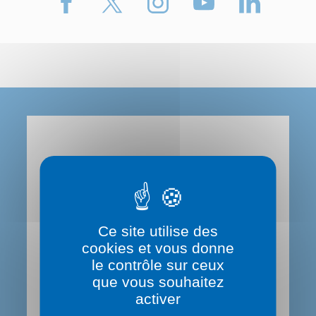
Le Département du Rhône
Contactez-nous
Ce site utilise des
0 800 869 869 (service gratuit)
cookies et vous donne
le contrôle sur ceux
que vous souhaitez
Hôtel du Département
activer
29,31 Cours de la Liberté