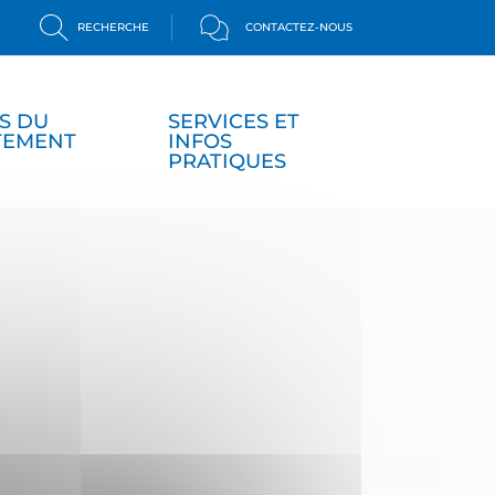
RECHERCHE
CONTACTEZ-NOUS
S DU
SERVICES ET
TEMENT
INFOS
PRATIQUES