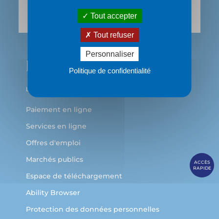
69483 LYON Cedex 03
Tout accepter
Tout refuser
Personnaliser
Politique de confidentialité
Paiement en ligne
Services en ligne
Offres d'emploi
Marchés publics
ACCÈS
RAPIDE
Espace de téléchargement
Ability Browser
Protection des données personnelles