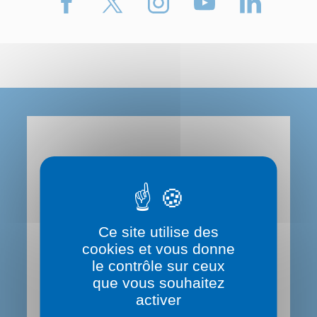
Le Département du Rhône
Contactez-nous
Ce site utilise des
0 800 869 869 (service gratuit)
cookies et vous donne
le contrôle sur ceux
que vous souhaitez
Hôtel du Département
activer
29,31 Cours de la Liberté