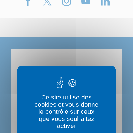
Le Département du Rhône
Contactez-nous
Ce site utilise des
0 800 869 869 (service gratuit)
cookies et vous donne
le contrôle sur ceux
que vous souhaitez
Hôtel du Département
activer
29,31 Cours de la Liberté