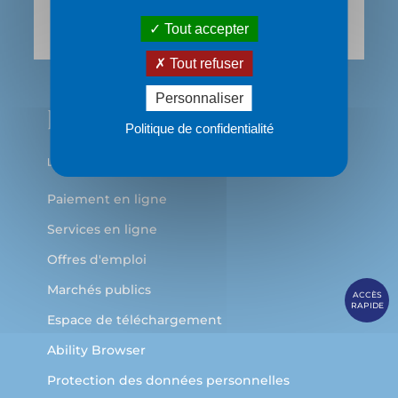
69483 LYON Cedex 03
Tout accepter
Tout refuser
Personnaliser
Politique de confidentialité
Paiement en ligne
Services en ligne
Offres d'emploi
Marchés publics
ACCÈS
RAPIDE
Espace de téléchargement
Ability Browser
Protection des données personnelles