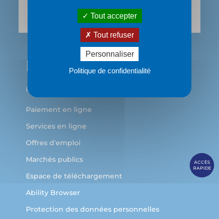
69483 LYON Cedex 03
Tout accepter
Tout refuser
Personnaliser
Politique de confidentialité
Paiement en ligne
Services en ligne
Offres d'emploi
Marchés publics
ACCÈS
RAPIDE
Espace de téléchargement
Ability Browser
Protection des données personnelles