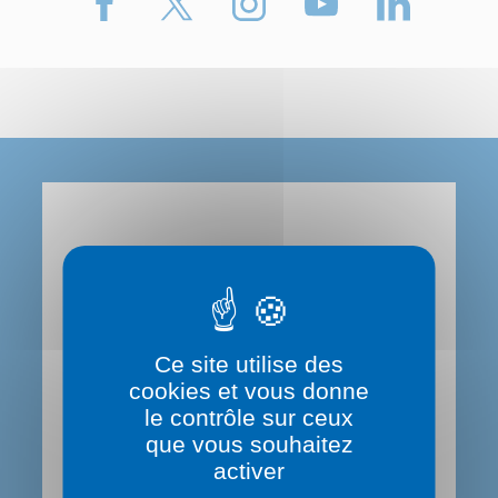
Le Département du Rhône
Contactez-nous
Ce site utilise des
0 800 869 869 (service gratuit)
cookies et vous donne
le contrôle sur ceux
que vous souhaitez
Hôtel du Département
activer
29,31 Cours de la Liberté