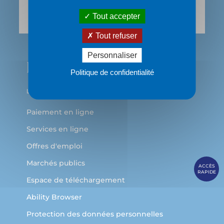
69483 LYON Cedex 03
Tout accepter
Tout refuser
Personnaliser
Politique de confidentialité
Paiement en ligne
Services en ligne
Offres d'emploi
Marchés publics
ACCÈS
RAPIDE
Espace de téléchargement
Ability Browser
Protection des données personnelles