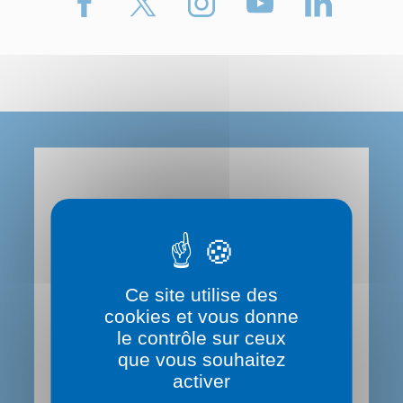
Le Département du Rhône
Contactez-nous
Ce site utilise des
0 800 869 869 (service gratuit)
cookies et vous donne
le contrôle sur ceux
que vous souhaitez
Hôtel du Département
activer
29,31 Cours de la Liberté