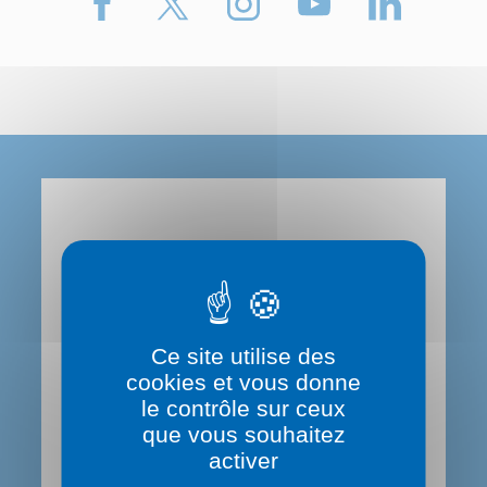
Le Département du Rhône
Contactez-nous
Ce site utilise des
0 800 869 869 (service gratuit)
cookies et vous donne
le contrôle sur ceux
que vous souhaitez
Hôtel du Département
activer
29,31 Cours de la Liberté