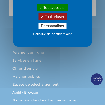
69483 LYON Cedex 03
Tout accepter
Tout refuser
Personnaliser
Politique de confidentialité
Paiement en ligne
Services en ligne
Offres d'emploi
Marchés publics
ACCÈS
RAPIDE
Espace de téléchargement
Ability Browser
Protection des données personnelles