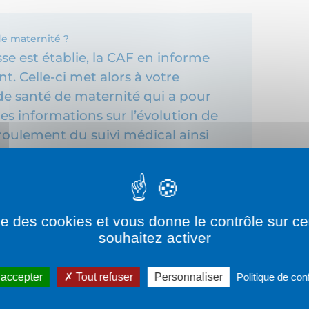
de maternité ?
se est établie, la CAF en informe
. Celle-ci met alors à votre
 de santé de maternité qui a pour
s informations sur l’évolution de
éroulement du suivi médical ainsi
aides diverses auxquelles vous
 carnet permet aussi
communication entre les
aux qui vous suivront jusqu’à
ise des cookies et vous donne le contrôle sur 
arnet est à présenter à chaque
souhaitez activer
vi optimal. Vous pouvez le garder
sses.
 accepter
Tout refuser
Personnaliser
Politique de conf