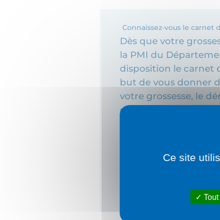
Connaissez-vous le carnet 
Dès que votre grosses
la PMI du Département
disposition le carnet
but de vous donner de
votre grossesse, le d
que les droits et les 
pouvez bénéficier. Ce
l’amélioration de la 
professionnels médic
Ce site util
l’accouchement. Le c
praticien pour un sui
pour plusieurs grosse
Tout