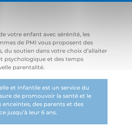
de votre enfant avec sérénité, les
femmes de PMI vous proposent des
, du soutien dans votre choix d’allaiter
et psychologique et des temps
elle parentalité.
le et Infantile
est un service du
ure de promouvoir la santé et le
 enceintes, des parents et des
ce jusqu’à leur 6 ans.