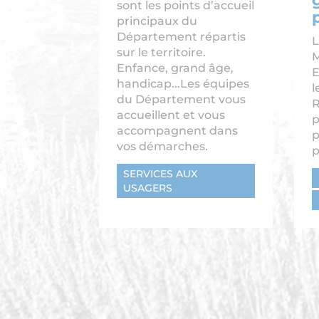
sont les points d’accueil
principaux du
Département répartis
L
sur le territoire.
M
Enfance, grand âge,
E
handicap...Les équipes
l
du Département vous
R
accueillent et vous
p
accompagnent dans
p
vos démarches.
p
SERVICES AUX
USAGERS