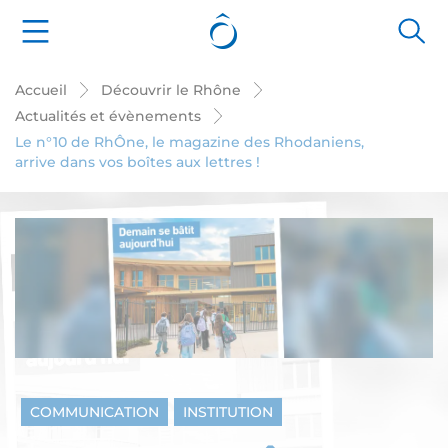
Cookies management panel
Accueil
Découvrir le Rhône
Actualités et évènements
Le n°10 de RhÔne, le magazine des Rhodaniens,
arrive dans vos boîtes aux lettres !
COMMUNICATION
INSTITUTION