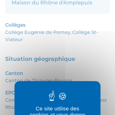
Maison du Rhône d'Amplepuis
Collèges
Collège Eugénie de Pomey,
Collège St-
Viateur
Situation géographique
Canton
Canton de Thizy-les-Bourgs
EPCI
Communauté d'agglomération de l'Ouest
Rhodanien
Ce site utilise des
cookies et vous donne