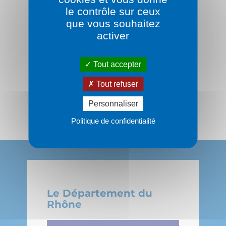
le contrôle sur ceux
que vous souhaitez
activer
Suivez-nous :
Tout accepter
Tout refuser
Personnaliser
Politique de confidentialité
Le Département du
Rhône