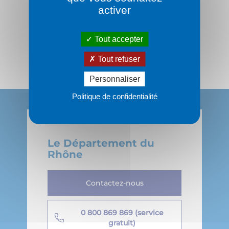
Suivez-nous :
activer
Tout accepter
Tout refuser
Personnaliser
Politique de confidentialité
Le Département du
Rhône
Contactez-nous
0 800 869 869 (service
gratuit)