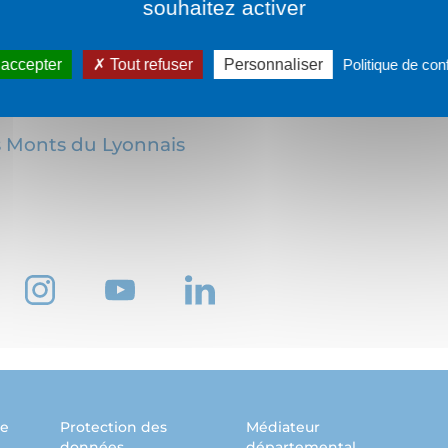
souhaitez activer
 accepter
Tout refuser
Personnaliser
Politique de conf
Monts du Lyonnais
ne
Protection des
Médiateur
données
départemental