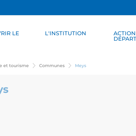
RIR LE
L'INSTITUTION
ACTION
DÉPAR
re et tourisme
Communes
Meys
ys