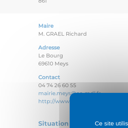
861
Maire
M. GRAEL Richard
Adresse
Le Bourg
69610 Meys
Contact
04 74 26 60 55
mairie.meys@cc-mdl.fr
http://www.meys.fr/
Situation géographique
Ce site util