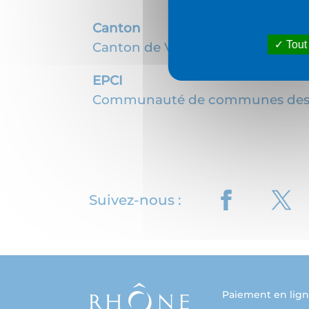
Canton
Tout
Canton de Vaugneray
EPCI
Communauté de communes des 
Suivez-nous :
Paiement en lig