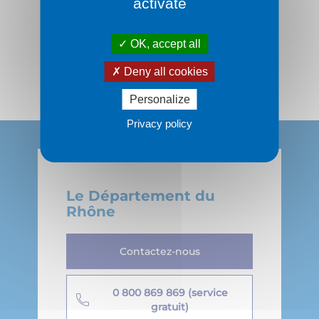
Suivez-nous :
activate
OK, accept all
Deny all cookies
Personalize
Privacy policy
Le Département du
Rhône
Contactez-nous
0 800 869 869 (service
gratuit)