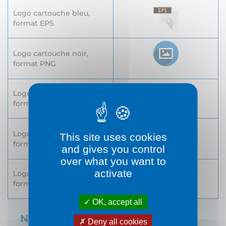
Logo cartouche bleu,
format EPS
Logo cartouche noir,
format PNG
Logo cartouche noir,
format EPS
Logo cartouche blanc,
This site uses cookies
format PNG
and gives you control
over what you want to
activate
Logo cartouche blanc,
format EPS
OK, accept all
Nous contacter
Deny all cookies