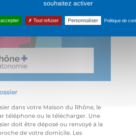
souhaitez activer
 accepter
Tout refuser
Personnaliser
Politique de conf
ossier
ssier dans votre Maison du Rhône, le
r téléphone ou le télécharger. Une
ssier doit être déposé ou renvoyé à la
roche de votre domicile. Les