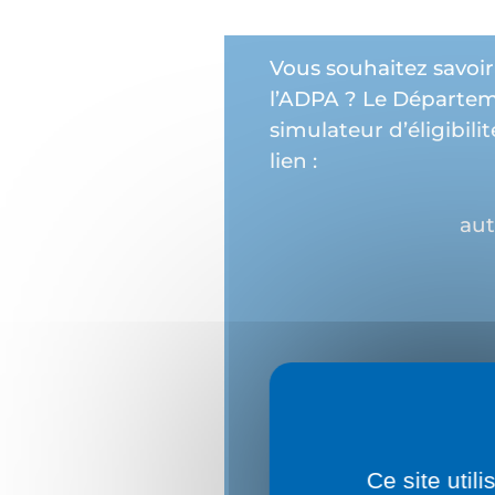
Vous souhaitez savoir
l’ADPA ? Le Départem
simulateur d’éligibili
lien :
aut
Ce site util