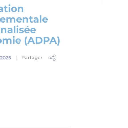
ation
tementale
nalisée
omie (ADPA)
Partager
4.2025