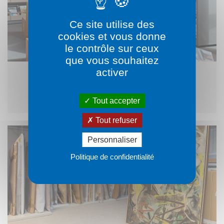
Ce site utilise des
cookies et vous donne
le contrôle sur ceux
que vous souhaitez
activer
Les bibliothèques du Rhône
Tout accepter
Tout refuser
Personnaliser
Politique de confidentialité