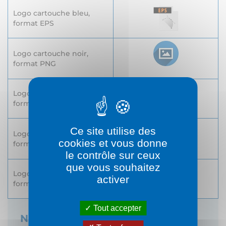
Logo cartouche bleu,
format EPS
Logo cartouche noir,
format PNG
Logo cartouche noir,
format EPS
Ce site utilise des
Logo cartouche blanc,
cookies et vous donne
format PNG
le contrôle sur ceux
que vous souhaitez
Logo cartouche blanc,
activer
format EPS
Tout accepter
Nous contacter